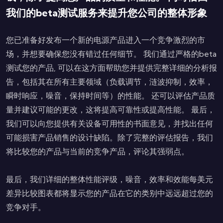
我们的beta测试服务来提升您公司的整体形象
您已准备好发布一个新的电源产品进入一个竞争激烈的市
场，并想要确保您没有错过任何细节。 我们通过严格的beta
测试您的产品, 可以在这方面帮助您并提供完整详细的分析报
告，包括其在所有主要领域（负载调节，涟波抑制，效率，
瞬时响应，噪音，保持时间等）的性能。 还可以评估产品质
量并建议可能的更改，这将提高可靠性或提高性能。 最后，
我们可以向您提供有关设备可用性的书面意见，并找出任何
可能损害产品销售的设计缺陷。除了完整的评估报告，我们
将比较您的产品与当前的竞争产品，评论其强弱点。
最后，我们详细的整体性能评级，噪音，效率和效能每美元
差异比较图表都将显示您的产品在它的类别中远远超过您的
竞争对手。