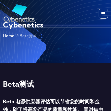
Cybenetics
Home
Beta测试
Beta测试
Beta 电源供应器评估可以节省您的时间和金
钱，除了提高您产品的质量和性能。 同时借由