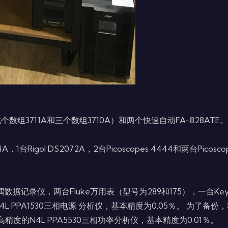
3711A和三个数组3710A）和两个快速自动FA-828ATE。
，1台Rigol DS2072A，2台Picoscopes 4444和两台Picos
。
数据记录仪，两台Fluke万用表（型号为289和175），一台Keysight
L PPA1530三相电源 分析仪，基本精度为0.05％。 为了备份，
拥有高精度的N4L PPA5530三相功率分析仪，基本精度为0.01％。