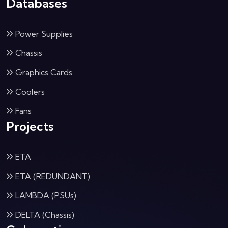
Databases
Power Supplies
Chassis
Graphics Cards
Coolers
Fans
Projects
ETA
ETA (REDUNDANT)
LAMBDA (PSUs)
DELTA (Chassis)